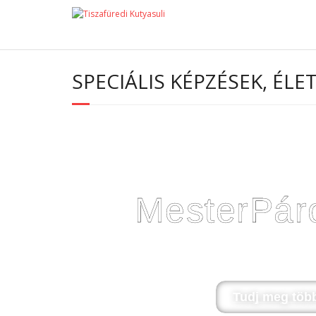
SPECIÁLIS KÉPZÉSEK, É
MesterPár
Legalább alapozó képzést végzett tanulóinknak
biztosítunk
Tudj meg több