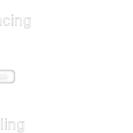
cing
terjedtebb a kutyás életmódsportok
 viszonyt, a pozitív megerősítés és
pített együttműködés az élet összes
gunkra vonjuk és szívesen dolgozik
 a pályán kívül is.
et!
ling