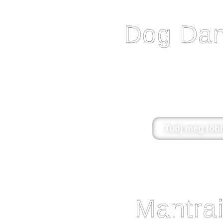
Dog Dan
A dog dancing hazánkban is egyre népszerűbb és el
kínálatában. Hatékonyan segít rendezni kutya-gazda
tanítás erejét kihasználva. A gyakorlás során felé
területére kihat, kutyánk figyelmét könnyebben ma
velünk a legkülönbözőbb helyzetben
Tudj meg több
Mantrai