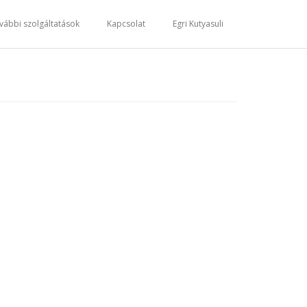
vábbi szolgáltatások
Kapcsolat
Egri Kutyasuli