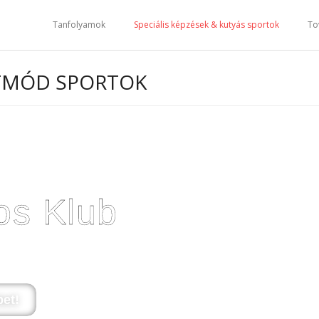
Tanfolyamok
Speciális képzések & kutyás sportok
To
LETMÓD SPORTOK
os Klub
 rendszeres tréning lehetőséget
et!