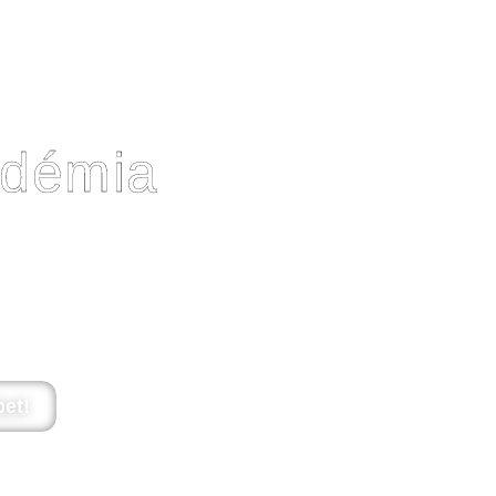
adémia
en magasságokba emelni kapcsolatod
az élet mindennapos dolgain is, jó
vágyó gazdiknak, akik egyetértenek
hogy hasznos, de egyenesen
pcsolatunk kiegyensúlyozott
!
et!