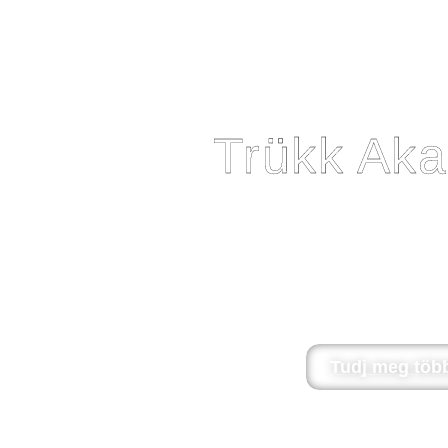
Trükk Ak
Hogyha szeretnéd te is eddig talán elképzelhetetl
kutyáddal és közben folyamatosan jól szórakozni 
helyen jársz: Trükk workshopokat indítunk kaland
ha azt mondom; a trükk tanulás nemcsak 
kulcsfontosságú eleme kutyánkkal való ka
működtetéséhez
Tudj meg több