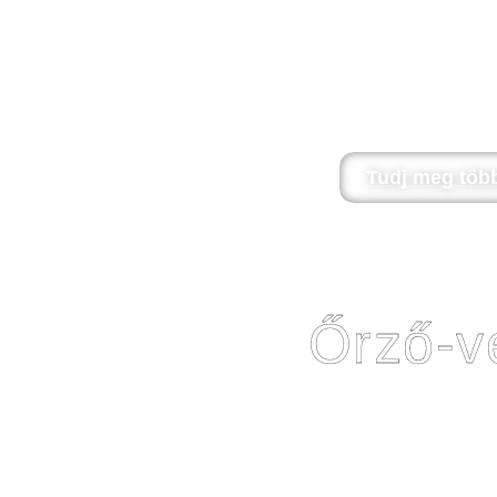
Hobbi, sport, szenvedély, hivatás... A mantrailin
szövetségének megélését, a közös vadászat élményé
során azonban nem állatokra vadászunk, hanem e
függően, legyen szó akár bűnözőkről, eltévedt túr
demens személyekről, és még
Tudj meg több
Őrző-v
A valódi ösztönkontroll tréning manapság a
minőségbiztosítási jelzője. Fontos, hogy itt nem a 
szó, épp ellenkezőleg. Komplex kutya-gazda kapcs
őrző-védő sport kiemelkedő szerepet kap, hogy k