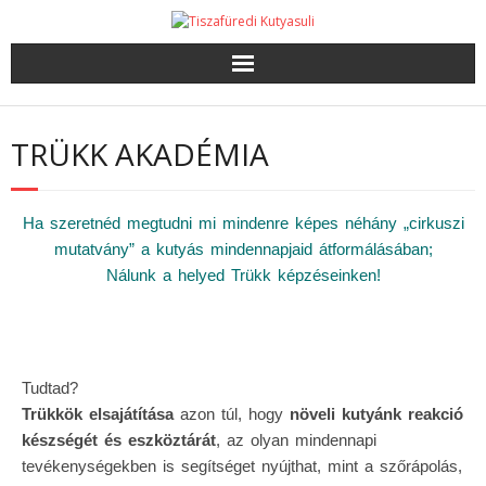
TRÜKK AKADÉMIA
Ha szeretnéd megtudni mi mindenre képes néhány „cirkuszi
mutatvány” a kutyás mindennapjaid átformálásában;
Nálunk a helyed Trükk képzéseinken!
Tudtad?
Trükkök elsajátítása
azon túl, hogy
növeli kutyánk reakció
készségét és eszköztárát
, az olyan mindennapi
tevékenységekben is segítséget nyújthat, mint a szőrápolás,