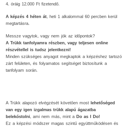
4. óráig 12.000 Ft fizetendő.
A képzés 4 héten át
, heti 1 alkalommal 60 percben kerül
megtartásra.
Messze vagytok, vagy nem jók az időpontok?
A Trükk tanfolyamra részben, vagy teljesen online
részvétellel is tudsz jelentkezni!
Minden szükséges anyagot megkaptok a képzéshez tartozó
zárt felületen, és folyamatos segítséget biztosítunk a
tanfolyam során.
A Trükk alapozó elvégzését követően most
lehetőséged
van egy igen izgalmas trükk alapú ágazatba
belekóstolni
, ami nem más, mint a
Do as I Do!
Ez a képzési módszer magas szintű együttműködésen és