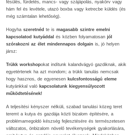
fésülés, fürdetés, mancs- vagy szájápolás, nyakörv vagy
hám fel és levétele, utazó boxba vagy ketrecbe küldés (és
még számtalan lehetőség).
Hogyha
szeretnéd
te is
magasabb szintre emelni
kapcsolatod kutyáddal
és közben folyamatosan
jól
szórakozni az élet mindennapos dolgain
is, jó helyen
jársz:
Trükk workshop
okat indítunk kalandvágyó gazdiknak, akik
egyetértenek ha azt mondom; a trükk tanulás nemcsak
hogy hasznos, de egyenesen
kulcsfontosságú eleme
kutyánkkal való
kapcsolatunk kiegyensúlyozott
működtetésének!
A teljesítési kényszer nélküli, szabad tanulási közeg teret
teremt a kutya és gazdája közti bizalom építésére, a
problémamegoldó készség fejlesztésére és természetesen
változatos, önbizalom növelő tevékenységek gyakorlására,