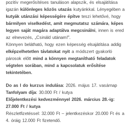
pozitív megerősítéses tanuláson alapszik, és elsajátítása
igazán
különleges közös utazás
kutyánkkal. Lényegében a
kutyák utánzási képességére építve
teszi lehetővé, hogy
bármilyen viselkedést, amit megmutatsz számára
,
képes
legyen saját magára adaptálva megcsinálni
, innen is ered
az elnevezés, „Csináld utánam!”.
Könnyen belátható, hogy ezen képesség elsajátítása addig
elképzelhetetlen távlatokat nyit
a módszert gyakorló
párosok előtt
mind a könnyen megtanítható feladatok
végtelen sorában, mind a kapcsolatuk erősítése
tekintetében.
Do as I do kurzus indulása
: 2026. május 17. vasárnap
Tanfolyam díja
: 30.000 Ft / kutya
Előjelentkezési kedvezménnyel 2026. március 28.-ig:
27.000 Ft / kutya
Részletfizetéssel: 32.000 Ft – jelentkezéskor 20.000 Ft és a
4. óráig 12.000 Ft fizetendő.