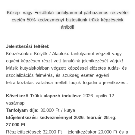
Közép- vagy Felsőfokú tanfolyammal párhuzamos részvétel
esetén 50% kedvezményt biztosítunk trükk képzéseink
árából!
Jelentkezési feltétel:
Képzésünkre Kölyök / Alapfokú tanfolyamot végzett vagy
egyéni képzésen részt vett tanulóink jelentkezését várjuk!
Másik kutyaiskolában végzett képzéssel előzetes tudás- és
szocializációs felmérés, és szükség esetén egyéni
felzárkóztatás vállalása mellett tudjuk fogadni a jelentkezést.
Következő Trükk alapozó indulása:
2026. április 12.
vasárnap
Tanfolyam díja:
30.000 Ft / kutya
Előjelentkezési kedvezménnyel 2026. február 28.-ig:
27.000 Ft
Részletfizetéssel: 32.000 Ft – jelentkezéskor 20.000 Ft és a