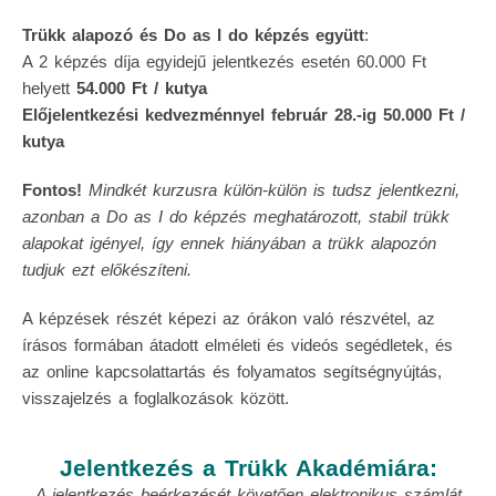
Trükk alapozó és Do as I do képzés együtt
:
A 2 képzés díja egyidejű jelentkezés esetén 60.000 Ft
helyett
54.000 Ft / kutya
Előjelentkezési kedvezménnyel február 28.-ig 50.000 Ft /
kutya
Fontos!
Mindkét kurzusra külön-külön is tudsz jelentkezni,
azonban a Do as I do képzés meghatározott, stabil trükk
alapokat igényel, így ennek hiányában a trükk alapozón
tudjuk ezt előkészíteni.
A képzések részét képezi az órákon való részvétel, az
írásos formában átadott elméleti és videós segédletek, és
az online kapcsolattartás és folyamatos segítségnyújtás,
visszajelzés a foglalkozások között.
Jelentkezés a Trükk Akadémiára:
A jelentkezés beérkezését követően elektronikus számlát