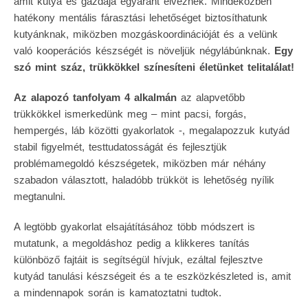
amit kutya és gazdája egyaránt élveznek. Mindeközben
hatékony mentális fárasztási lehetőséget biztosíthatunk
kutyánknak, miközben mozgáskoordinációját és a velünk
való kooperációs készségét is növeljük négylábúnknak.
Egy
szó mint száz, trükkökkel színesíteni életünket telitalálat!
Az alapozó tanfolyam 4 alkalmán
az alapvetőbb
trükkökkel ismerkedünk meg – mint pacsi, forgás,
hempergés, láb közötti gyakorlatok -, megalapozzuk kutyád
stabil figyelmét, testtudatosságát és fejlesztjük
problémamegoldó készségetek, miközben már néhány
szabadon választott, haladóbb trükköt is lehetőség nyílik
megtanulni.
A legtöbb gyakorlat elsajátításához több módszert is
mutatunk, a megoldáshoz pedig a klikkeres tanítás
különböző fajtáit is segítségül hívjuk, ezáltal fejlesztve
kutyád tanulási készségeit és a te eszközkészleted is, amit
a mindennapok során is kamatoztatni tudtok.